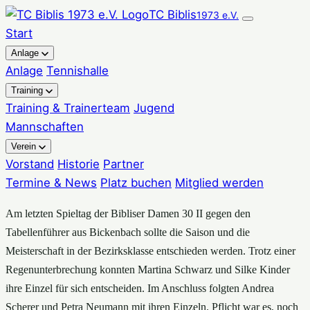
Zum
TC Biblis
1973 e.V.
Inhalt
Start
springen
Anlage
Anlage
Tennishalle
Training
Training & Trainerteam
Jugend
Mannschaften
Verein
Vorstand
Historie
Partner
Termine & News
Platz buchen
Mitglied werden
Am letzten Spieltag der Bibliser Damen 30 II gegen den
Tabellenführer aus Bickenbach sollte die Saison und die
Meisterschaft in der Bezirksklasse entschieden werden. Trotz einer
Regenunterbrechung konnten Martina Schwarz und Silke Kinder
ihre Einzel für sich entscheiden. Im Anschluss folgten Andrea
Scherer und Petra Neumann mit ihren Einzeln. Pflicht war es, noch