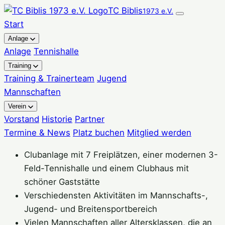
Zum
TC Biblis
1973 e.V.
Inhalt
Start
springen
Anlage
Anlage
Tennishalle
Training
Training & Trainerteam
Jugend
Mannschaften
Verein
Vorstand
Historie
Partner
Termine & News
Platz buchen
Mitglied werden
Clubanlage mit 7 Freiplätzen, einer modernen 3-
Feld-Tennishalle und einem Clubhaus mit
schöner Gaststätte
Verschiedensten Aktivitäten im Mannschafts-,
Jugend- und Breitensportbereich
Vielen Mannschaften aller Altersklassen, die an