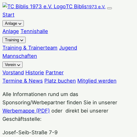
Zum
TC Biblis
1973 e.V.
Inhalt
Start
springen
Anlage
Anlage
Tennishalle
Training
Training & Trainerteam
Jugend
Mannschaften
Verein
Vorstand
Historie
Partner
Termine & News
Platz buchen
Mitglied werden
Alle Informationen rund um das
Sponsoring/Werbepartner finden Sie in unserer
Werbemappe (PDF)
oder direkt bei unserer
Geschäftsstelle:
Josef-Seib-Straße 7-9