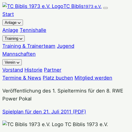
Zum
TC Biblis
1973 e.V.
Inhalt
Start
springen
Anlage
Anlage
Tennishalle
Training
Training & Trainerteam
Jugend
Mannschaften
Verein
Vorstand
Historie
Partner
Termine & News
Platz buchen
Mitglied werden
Veröffentlichung des 1. Spieltermins für den 8. RWE
Power Pokal
Spielplan für den 21. Juli 2011 (PDF)
TC Biblis 1973 e.V.