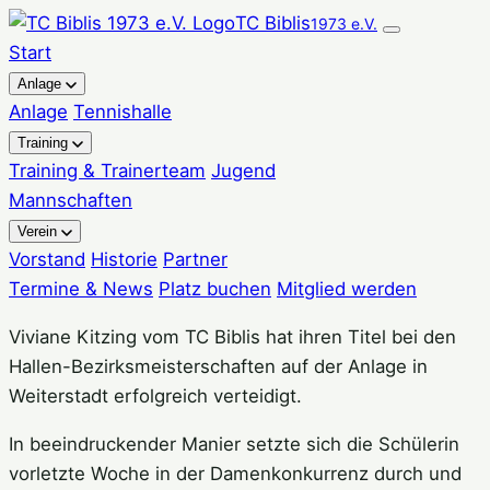
Zum
TC Biblis
1973 e.V.
Inhalt
Start
springen
Anlage
Anlage
Tennishalle
Training
Training & Trainerteam
Jugend
Mannschaften
Verein
Vorstand
Historie
Partner
Termine & News
Platz buchen
Mitglied werden
Viviane Kitzing vom TC Biblis hat ihren Titel bei den
Hallen-Bezirksmeisterschaften auf der Anlage in
Weiterstadt erfolgreich verteidigt.
In beeindruckender Manier setzte sich die Schülerin
vorletzte Woche in der Damenkonkurrenz durch und