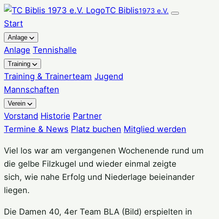
Zum
TC Biblis
1973 e.V.
Inhalt
Start
springen
Anlage
Anlage
Tennishalle
Training
Training & Trainerteam
Jugend
Mannschaften
Verein
Vorstand
Historie
Partner
Termine & News
Platz buchen
Mitglied werden
Viel los war am vergangenen Wochenende rund um
die gelbe Filzkugel und wieder einmal zeigte
sich, wie nahe Erfolg und Niederlage beieinander
liegen.
Die Damen 40, 4er Team BLA (Bild) erspielten in