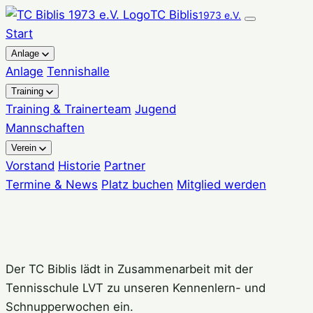
Zum
TC Biblis
1973 e.V.
Inhalt
Start
springen
Anlage
Anlage
Tennishalle
Training
Training & Trainerteam
Jugend
Mannschaften
Verein
Vorstand
Historie
Partner
Termine & News
Platz buchen
Mitglied werden
Der TC Biblis lädt in Zusammenarbeit mit der
Tennisschule LVT zu unseren Kennenlern- und
Schnupperwochen ein.