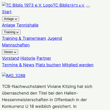
Zum
TC Biblis
1973 e.V.
Inhalt
Start
springen
Anlage
Anlage
Tennishalle
Training
Training & Trainerteam
Jugend
Mannschaften
Verein
Vorstand
Historie
Partner
Termine & News
Platz buchen
Mitglied werden
TCB-Nachwuchstalent Viviane Kitzing hat sich
überraschend den Titel bei den Hallen-
Hessenmeisterschaften in Offenbach in der
Konkurrenz U 18 weiblich gesichert. In